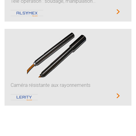
Télé opération : soudage, manipulation…
Caméra résistante aux rayonnements