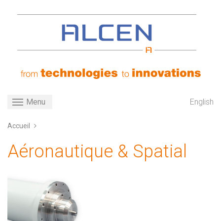
Aller
au
contenu
principal
Toggle navigation
English
Menu
Accueil
Aéronautique & Spatial