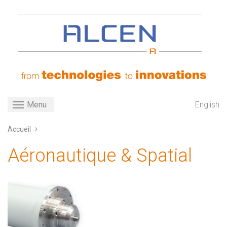
Aller
au
contenu
principal
Toggle navigation
English
Menu
Accueil
Aéronautique & Spatial