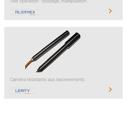
Télé opération : soudage, manipulation…
Caméra résistante aux rayonnements