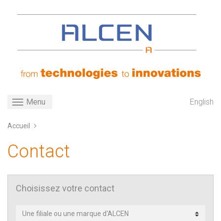
Aller
au
contenu
principal
Toggle navigation
English
Menu
Accueil
Contact
Choisissez votre contact
Contact