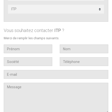
Subsidiary
contact
Vous souhaitez contacter
ITP
?
Merci de remplir les champs suivants.
First
Last
name
name
Company
Téléphone
Email
Message